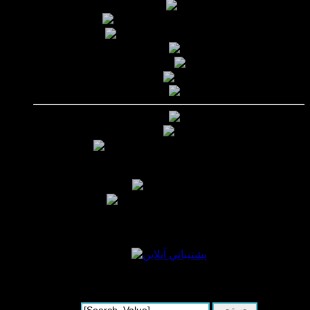
بازدید دیروز :
30
ورودی امروز گوگل :
0
ورودی گوگل دیروز :
0
بازدید هفته :
244
بازدید ماه :
1123
بازدید سال :
1359
بازدید کلی :
1359
اطلاعات شما
آی پی :
216.73.217.60
Chrome 131.0.0.0 Mobile
مرورگر :
Safari/537.36; ClaudeBot/1.0;
+claudebot@anthropic.com)
Linux
سیستم عامل :
امروز :
دوشنبه 19 مرداد 1405
پشتيباني آنلاين
جستجو