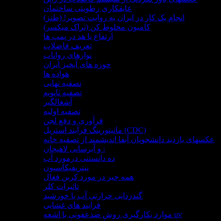
عایقکاری رطوبتی ساختمان
انجام یک کار در ایران به روایت تصویر! (طنز)
کامیون مخلوط کن (تراک میکسر)
ارتفاع یا هد در پمپ ها
تعریف فاضلاب
نوارهای رواناب
حوزه های آبخیز ایران
هواده ها
تصفیه نهایی
تصفیه ثانویه
آشغالگیر
تصفیه اولیه
فرآوری و دفع لجن
مانیتورینگ فرآیند استریل (CDC)
عکسهای بازدید دانشجویان آبفا اندیشمند از تصفیه خانه
و آبرسانی لاهیجان :
ده دانستنی درمورد آب
نیتریفیکاسیون
همه چیز در مورد کربن فعال
تاثیرات کلر
گندزدایی حرارتی آب با خورشید
فرایند های غشایی
موارد بکارگیری روش ضدعفونی با اشعه uv