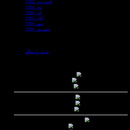
فروردین 1392
دی 1391
آذر 1391
آبان 1391
مهر 1391
شهریور 1391
نویسندگان
میثم راستگو
آمار
آمار مطالب
کل مطالب :
95
کل نظرات :
32
آمار کاربران
افراد آنلاین :
0
تعداد اعضا :
56
آمار بازدید
بازدید امروز :
30