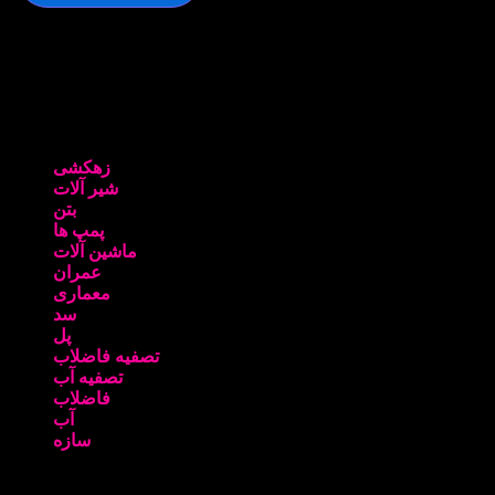
لحظات خوشی را در سایت برایتان آرزو میکنیم
موضوعات
زهکشی
شیر آلات
بتن
پمپ ها
ماشین آلات
عمران
معماری
سد
پل
تصفیه فاضلاب
تصفیه آب
فاضلاب
آب
سازه
ورود کاربران