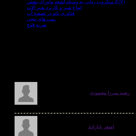
میکروب زدایی به وسیله اشعه ماورای بنفش (UV)
انواع شیر و کاربرد شیر آلات
فناوری نانو در تصفیه آب
پمپ های پیچی
ضربه قوچ
امکانات جانبی
درباره ما
به وبلاگ من خوش آمدید
آخرین نظرات کاربران
رشید میرزا محمودی
- ایا باید شکل ظاهری شیر
های فشار شکن کروی باشد؟(globe) - دوشنبه 08 دی 1404
اصغر بابازاده
- متشکرم بسیار خوب بود