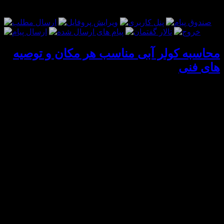
منو کاربری
محاسبه کولر آبی مناسب هر مکان و توصیه
های فنی
کولر آبی در مناطق گرمسیری خصوصاً شرجی کاربردی نداره، اما
در بعضی از نقاط کشور به دلیل خشکی هوا از کولرگازی هم بهتر
جواب میده. حالا نمیدونم این مطلب به درد کسی میخوره یا نه، اما
به هر حال گذاشتمش تا هر کس الآن قصد انتخاب کولر آبی برای
منزل یا محل کارش داره به صورت کاملاً مهندسی حساب کنه که
چه کولری برای اونجا مناسبه. اگر هم دارید از کولر استفاده می کنید
می تونید از این توصیه ها برای عمر بیشتر کولر و همچنین بیشتر
شدن راندمان کاری اون بهره ببرید
کولرها را بر اساس ظرفیتش می شناسند : ۵۰۰- ۲۰۰۰- ۳۰۰۰-
۳۵۰۰- ۴۰۰۰- ۴۵۰۰- ۵۰۰۰ – ۶۵۰۰-۷۰۰۰ و ۱۲۰۰۰ ظرفیت کولر:
حجم هوایی است که کولر با پروانه اش از بیرون مکش کرده و به
داخل ساختمان می فرستد (در یک دقیقه) و بر حسب فوت مکعب بر
دقیقه (CFM) بیان می شود.