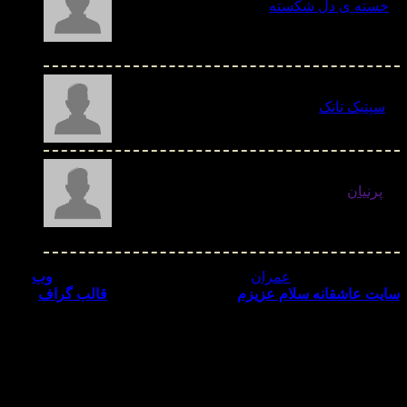
خسته ی دل شکسته
- خوب بود - دوشنبه 08 دی
1404
سپتیک تانک
- وبتون عالیه - دوشنبه 08 دی 1404
پرنیان
- اگه منابعی که برای نوشتن این مطالب
استفاده کردید رو ذکر میکردید بهتر بود - دوشنبه 08 دی 1404
تمامی حقوق برای
عمران
محفوظ می باشد - طراح پوسته :
وب
سایت عاشقانه سلام عزیزم
- ترجمه شده توسط :
قالب گراف