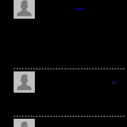
مهم
- سلام روزتون به خیر
خیلی وبلاگ خوبی بود.
یک سر به سایت ما بزنید
http://khooger.com
خوگر بزرگترین فروشگاه اینترنتی مبلمان و دکوراسیون
اگه علاقه مند به همکاری بودید به تلگرام پیام بدید
آیدی: @Twoxa
- دوشنبه 08 دی 1404
راد
- حتی اگر مطلب مفید هم باشه رنگ سیاه
زمینه اجازه نمیده بتونی از روش بخونی.....
خلاقیت به کار گرفته شده فوق العادست... - دوشنبه 08 دی
1404