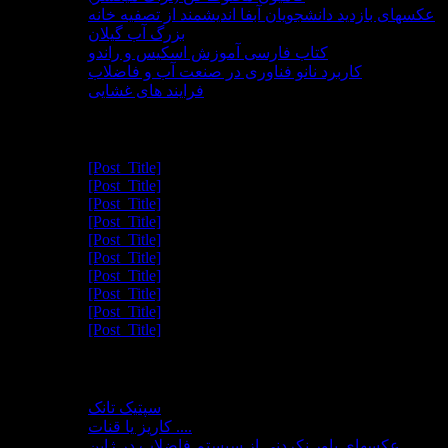
عکسهای بازدید دانشجویان آبفا اندیشمند از تصفیه خانه
بزرگ آب گیلان
کتاب فارسی آموزش اسکیس و راندو
کاربرد نانو فناوری در صنعت آب و فاضلاب
فرایند های غشایی
مطالب تصادفی
[Post_Title]
[Post_Title]
[Post_Title]
[Post_Title]
[Post_Title]
[Post_Title]
[Post_Title]
[Post_Title]
[Post_Title]
[Post_Title]
صفحات جانبی
سپتیک تانک
کاریز یا قنات ....
عکسهای باور نکردنی از سیستم فاضلاب در ژاپن