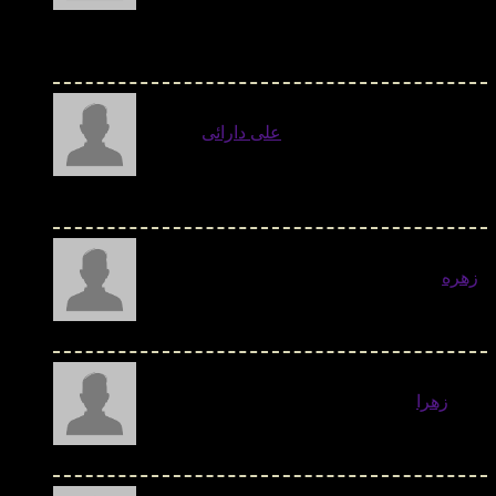
درخواست دارم یک واحد تولید کننده کربن فعال از پوست
گردو وبادام معرفی وامکان بازدید وتبادل نظر وارایه
اطلاعات فنی عملی فراهم شود - دوشنبه 08 دی 1404
علی دارائی
- با سلام
نیاز به یک کوره دوار با ظرفیت 20 کیلوگرم کربن فعال در
ساعت دارم. - دوشنبه 08 دی 1404
زهره
- سلام و خسته نباشيد ميخواستم بدونم اين
متن از كدوم منبع هست ؟ - دوشنبه 08 دی 1404
زهرا
- خوب بود استفاده کردم . فقط مطالبو
بیشتر کنین - دوشنبه 08 دی 1404