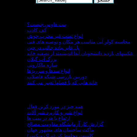
جدید ترین مطالب
پنت هاوس چیست؟
کف کاذب
انواع تست غیر مخرب جوش
محاسبه کولر آبی مناسب هر مکان و توصیه های فنی
پل‌ عابر پیاده جالب در چین
عکسهای بازدید دانشجویان آبفا اندیشمند از تصفیه خانه
بزرگ آب گیلان
سازه ماکارونی
انواع سدها و سرریزها
دوربین بازرسی شبکه فاضلاب
خانه هایی که با فصلها تغییر می کنند
مطالب پربازدید
همه چیز در مورد کربن فعال
انواع شیر و کاربرد شیر آلات
ارتفاع یا هد در پمپ ها
گزارش کار آزمایشگاه مقاومت مصالح
ماکت ساختمان های مشهور جهان
کامیون مخلوط کن (تراک میکسر)